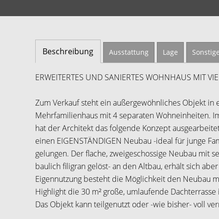
Beschreibung
Ausstattung
Lage
Sonstig
ERWEITERTES UND SANIERTES WOHNHAUS MIT VI
Zum Verkauf steht ein außergewöhnliches Objekt in e
Mehrfamilienhaus mit 4 separaten Wohneinheiten. I
hat der Architekt das folgende Konzept ausgearbeite
einen EIGENSTÄNDIGEN Neubau -ideal für junge Fami
gelungen. Der flache, zweigeschossige Neubau mit sei
baulich filigran gelöst- an den Altbau, erhält sich a
Eigennutzung besteht die Möglichkeit den Neubau 
Highlight die 30 m² große, umlaufende Dachterrasse i
Das Objekt kann teilgenutzt oder -wie bisher- voll v