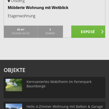
Olsberg
Möblierte Wohnung mit Weitblick
Etagenwohnung
42 m²
2
WOHNFLÄCHE
ZIMMER
OBJEKTE
Kernsaniertes Mobilheim im Ferienpark
Baumberge
Helle 4-Zimmer-Wohnung mit Balkon & Garage