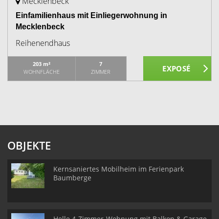
Mecklenbeck
Einfamilienhaus mit Einliegerwohnung in
Mecklenbeck
Reihenendhaus
203 m²
7
WOHNFLÄCHE
ZIMMER
OBJEKTE
Kernsaniertes Mobilheim im Ferienpark
Baumberge
Helle 4-Zimmer-Wohnung mit Balkon & Garage