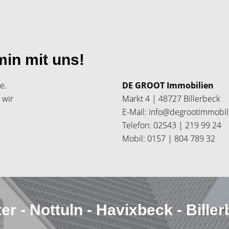
min mit uns!
e.
DE GROOT Immobilien
 wir
Markt 4 | 48727 Billerbeck
E-Mail: info@degrootimmobil
Telefon: 02543 | 219 99 24
Mobil: 0157 | 804 789 32
er - Nottuln - Havixbeck - Bille