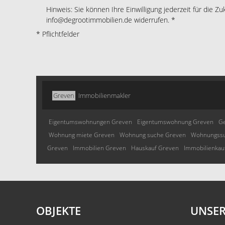
Hinweis: Sie können Ihre Einwilligung jederzeit für die Zu
info@degrootimmobilien.de widerrufen. *
* Pflichtfelder
Greven
Immobilienmakler
Eigentumswohnungen Greven
Eigentumswohnung Greven
G
Wohnung miete Greven
Wohnung suche Greven
Wohnungssu
Greven
Immobilien Greven
Hauskauf Greven
Immobilienkau
OBJEKTE
UNSER