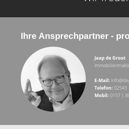
Ihre Ansprechpartner - pr
Jaap de Groot
Immobilienmakl
E-Mail:
info@de
Telefon:
02543 
Mobil:
0157 | 8