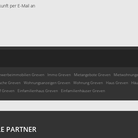
kunft per E-Mail an
ewerbeimmobilien Greven
Immo Greven
Mietangebote Greven
Mietwohnung
che Greven
Wohnungsanzeigen Greven
Wohnung Greven
Haus Greven
Häu
f Greven
Einfamilienhaus Greven
Einfamilienhäuser Greven
E PARTNER