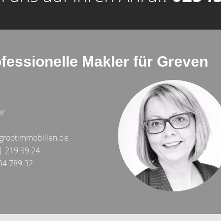
ofessionelle Makler für Greven
er
grootimmobilien.de
| 219 99 24
04 789 32