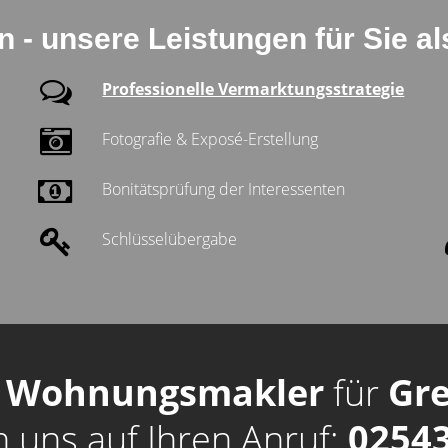
n - unsere Leistungen für Sie a
Professionelle Vermarktungsstrategie
Fotografie & Exposé-Erstellung
Bonitätsprüfung der Interessenten
Schlüsselübergabe
r
Wohnungsmakler
für
Gr
n uns auf Ihren Anruf:
02543