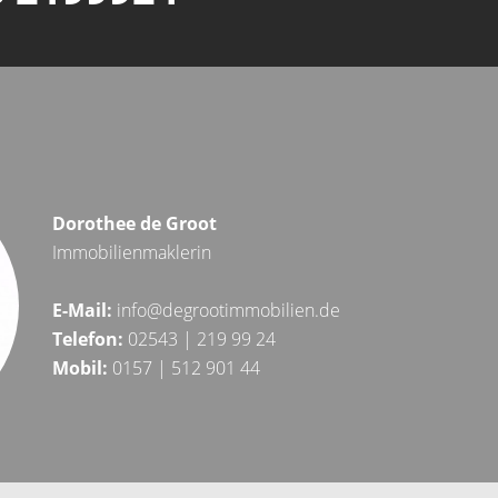
Dorothee de Groot
Immobilienmaklerin
E-Mail:
info@degrootimmobilien.de
Telefon:
02543 | 219 99 24
Mobil:
0157 | 512 901 44