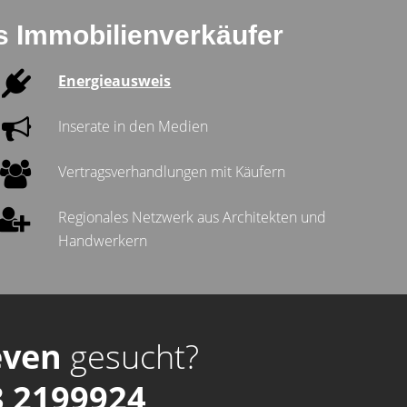
ls Immobilienverkäufer
Energieausweis
Inserate in den Medien
Vertragsverhandlungen mit Käufern
Regionales Netzwerk aus Architekten und
Handwerkern
even
gesucht?
 2199924