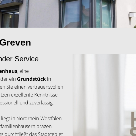
 Greven
nder Service
ienhaus
, eine
der ein
Grundstück
in
n Sie einen vertrauensvollen
itzen exzellente Kenntnisse
ssionell und zuverlässig.
 liegt in Nordrhein-Westfalen
rfamilienhäusern prägen
durchfließt das Stadtgebiet