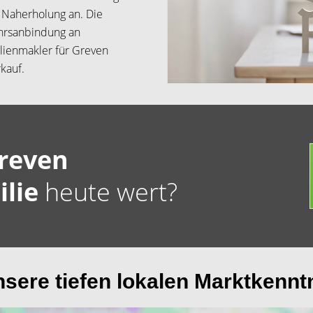
 Naherholung an. Die
hrsanbindung an
lienmakler für Greven
kauf.
reven
ilie
heute wert?
nsere tiefen lokalen Marktkennt