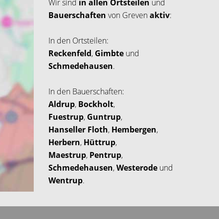
Wir sind
in allen Ortsteilen
und
Bauerschaften
von Greven
aktiv
:
In den Ortsteilen:
Reckenfeld
,
Gimbte
und
Schmedehausen
.
In den Bauerschaften:
Aldrup
,
Bockholt
,
Fuestrup
,
Guntrup
,
Hanseller Floth
,
Hembergen
,
Herbern
,
Hüttrup
,
Maestrup
,
Pentrup
,
Schmedehausen
,
Westerode
und
Wentrup
.