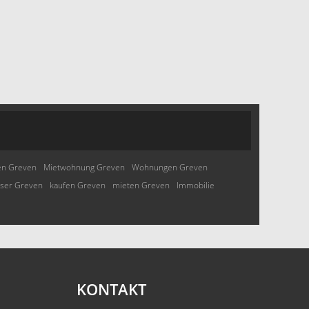
en Greven
Mietwohnung Greven
Wohnungen Greven
ser Greven
kaufen Greven
mieten Greven
Immobilie
KONTAKT