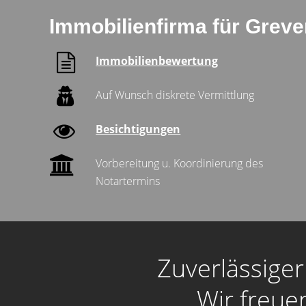
Immobilienfirma für Greve
Immobilienbewertung
Auf Wunsch diskrete Vermittlung
Besichtigungen
Vorbereitung u. Koordinierung des
Notartermins
Zuverlässige
Wir freue