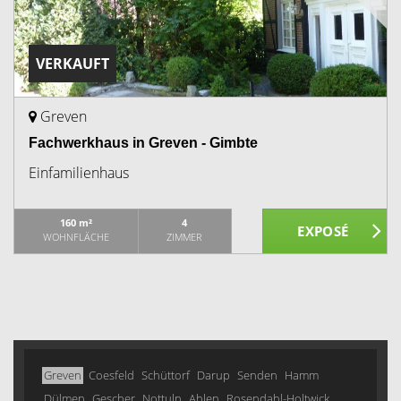
VERKAUFT
Greven
Fachwerkhaus in Greven - Gimbte
Einfamilienhaus
160 m²
4
WOHNFLÄCHE
ZIMMER
Greven
Coesfeld
Schüttorf
Darup
Senden
Hamm
Dülmen
Gescher
Nottuln
Ahlen
Rosendahl-Holtwick