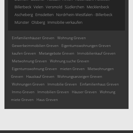
Billerbeck
Velen
Versmold
Südkirchen
Mecklenbeck
Ascheberg
Emsdetten
Nordrhein-Westfalen - Billerbeck
Münster
Olsberg
Immobilie verkaufen
Einfamilienhäuser Greven
Wohnung Greven
Gewerbeimmobilien Greven
Eigentumswohnungen Greven
kaufen Greven
Mietangebote Greven
Immobilienkauf Greven
Mietwohnung Greven
Wohnung suche Greven
Eigentumswohnung Greven
mieten Greven
Mietwohnungen
Greven
Hauskauf Greven
Wohnungsanzeigen Greven
Wohnungen Greven
Immobilie Greven
Einfamilienhaus Greven
Immo Greven
Immobilien Greven
Häuser Greven
Wohnung
miete Greven
Haus Greven