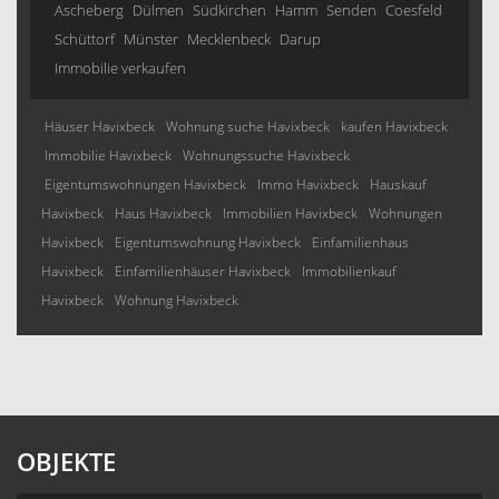
Ascheberg
Dülmen
Südkirchen
Hamm
Senden
Coesfeld
Schüttorf
Münster
Mecklenbeck
Darup
Immobilie verkaufen
Häuser Havixbeck
Wohnung suche Havixbeck
kaufen Havixbeck
Immobilie Havixbeck
Wohnungssuche Havixbeck
Eigentumswohnungen Havixbeck
Immo Havixbeck
Hauskauf
Havixbeck
Haus Havixbeck
Immobilien Havixbeck
Wohnungen
Havixbeck
Eigentumswohnung Havixbeck
Einfamilienhaus
Havixbeck
Einfamilienhäuser Havixbeck
Immobilienkauf
Havixbeck
Wohnung Havixbeck
OBJEKTE