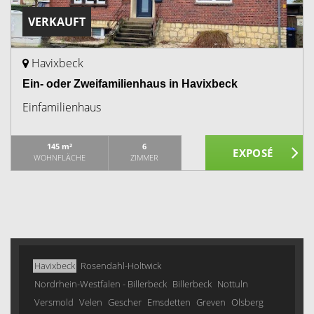
VERKAUFT
Havixbeck
Ein- oder Zweifamilienhaus in Havixbeck
Einfamilienhaus
145 m²
6
WOHNFLÄCHE
ZIMMER
Havixbeck
Rosendahl-Holtwick
Nordrhein-Westfalen - Billerbeck
Billerbeck
Nottuln
Versmold
Velen
Gescher
Emsdetten
Greven
Olsberg