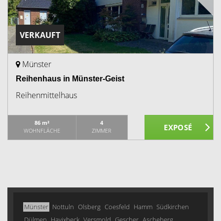
VERKAUFT
Münster
Reihenhaus in Münster-Geist
Reihenmittelhaus
86 m²
4
WOHNFLÄCHE
ZIMMER
Münster
Nottuln
Olsberg
Coesfeld
Hamm
Südkirchen
Dülmen
Havixbeck
Versmold
Gescher
Ascheberg