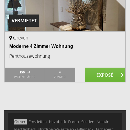
VERMIETET
Greven
Moderne 4 Zimmer Wohnung
Penthousewohnung
150 m²
4
WOHNFLÄCHE
ZIMMER
Greven
Emsdetten
Havixbeck
Darup
Senden
Nottuln
Mecklenbeck
Nordrhein-Westfalen - Billerbeck
Ascheberg