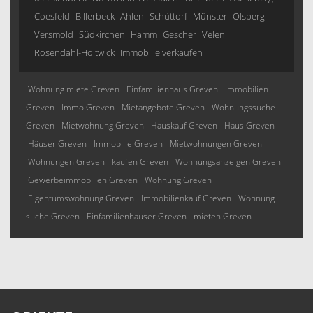
Coesfeld
Billerbeck
Ahlen
Schüttorf
Münster
Olsberg
Versmold
Südkirchen
Hamm
Gescher
Velen
Rosendahl-Holtwick
Immobilie verkaufen
Wohnung miete Greven
Einfamilienhaus Greven
Immobilien
Greven
Immo Greven
Mietangebote Greven
Wohnungssuche
Greven
Mietwohnung Greven
Hauskauf Greven
Haus Greven
Häuser Greven
Immobilie Greven
Mietwohnungen Greven
Wohnungen Greven
kaufen Greven
Wohnungsanzeigen Greven
Gewerbeimmobilien Greven
Wohnung Greven
Eigentumswohnung Greven
Immobilienkauf Greven
Wohnung
suche Greven
Einfamilienhäuser Greven
mieten Greven