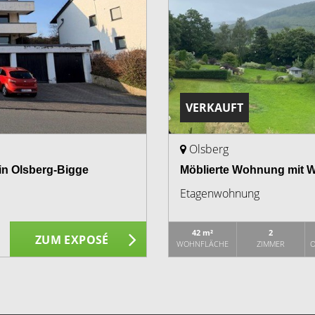
VERKAUFT
Olsberg
in Olsberg-Bigge
Möblierte Wohnung mit W
Etagenwohnung
42 m²
2
ZUM EXPOSÉ
WOHNFLÄCHE
ZIMMER
O