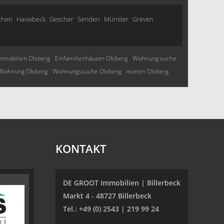
chen
Havixbeck
Gescher
Senden
Münster
Greven
mmobilien Olsberg
Einfamilienhäuser Olsberg
Wohnung suche
Wohnung Olsberg
Wohnungssuche Olsberg
mieten Olsberg
KONTAKT
DE GROOT Immobilien | Billerbeck
Markt 4 - 48727 Billerbeck
Tel.: +49 (0) 2543 | 219 99 24