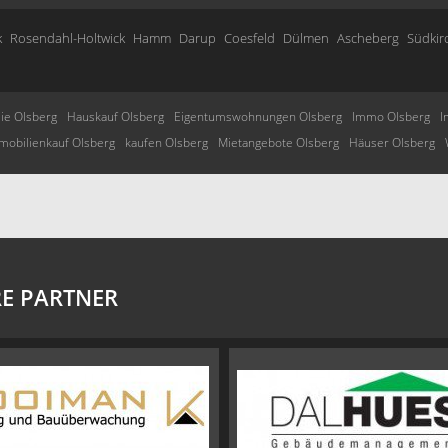
k
Rosendahl-Holtwick
Hamm
Darup
Coesfeld
Dülmen
Ascheberg
Südkir
ie Olsberg
Hauskauf Olsberg
Eigentumswohnungen Olsberg
Immo Olsberg
I
mobilienkauf Olsberg
kaufen Olsberg
Mietangebote Olsberg
Häuser Olsberg
E PARTNER