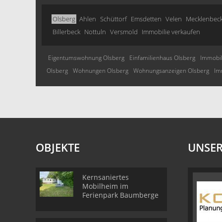
Olsberg
Ahlen
Schüttorf
Emsdetten
Velen
Mecklenbec
Billerbeck
Nottuln
Versmold
Immobilie verkaufen
Eigentumswohnung Olsberg
Einfamilienhaus Olsberg
Immobil
Olsberg
Wohnungen Olsberg
Wohnungsanzeigen Olsberg
Im
OBJEKTE
UNSER
Kernsaniertes
Mobilheim im
Ferienpark Baumberge