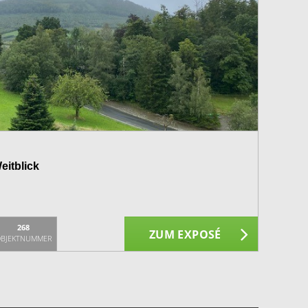
eitblick
268
ZUM EXPOSÉ
BJEKTNUMMER