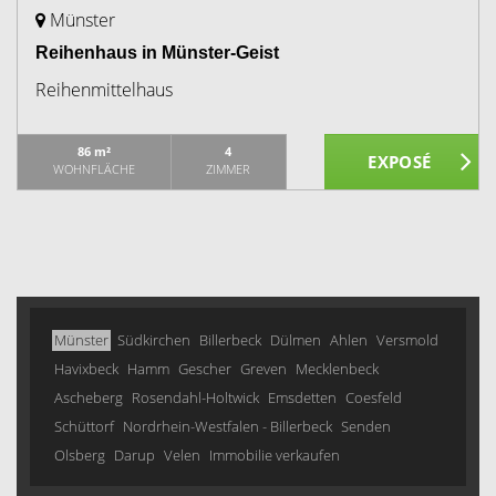
Münster
Reihenhaus in Münster-Geist
Reihenmittelhaus
86 m²
4
WOHNFLÄCHE
ZIMMER
Münster
Südkirchen
Billerbeck
Dülmen
Ahlen
Versmold
Havixbeck
Hamm
Gescher
Greven
Mecklenbeck
Ascheberg
Rosendahl-Holtwick
Emsdetten
Coesfeld
Schüttorf
Nordrhein-Westfalen - Billerbeck
Senden
Olsberg
Darup
Velen
Immobilie verkaufen