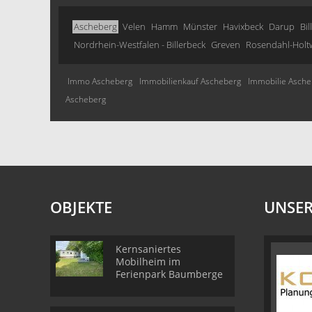
Ascheberg
Velen
Hamm
Münster
Havixbeck
Darup
Bil
Nordrhein-Westfalen - Billerbeck
Greven
Rosendahl-Holt
Immo Ascheberg
Immobilienkauf Ascheberg
Immobilie Asche
Ascheberg
OBJEKTE
UNSER
Kernsaniertes
Mobilheim im
Ferienpark Baumberge