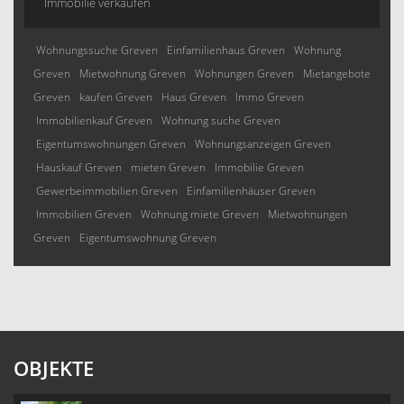
Immobilie verkaufen
Wohnungssuche Greven
Einfamilienhaus Greven
Wohnung
Greven
Mietwohnung Greven
Wohnungen Greven
Mietangebote
Greven
kaufen Greven
Haus Greven
Immo Greven
Immobilienkauf Greven
Wohnung suche Greven
Eigentumswohnungen Greven
Wohnungsanzeigen Greven
Hauskauf Greven
mieten Greven
Immobilie Greven
Gewerbeimmobilien Greven
Einfamilienhäuser Greven
Immobilien Greven
Wohnung miete Greven
Mietwohnungen
Greven
Eigentumswohnung Greven
OBJEKTE