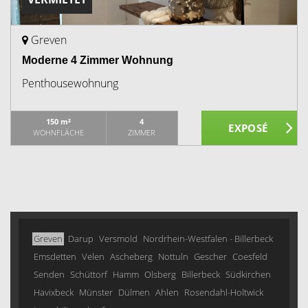
Greven
Moderne 4 Zimmer Wohnung
Penthousewohnung
150 m²
4
WOHNFLÄCHE
ZIMMER
Greven
Darup
Versmold
Nordrhein-Westfalen - Billerbeck
Emsdetten
Velen
Ascheberg
Nottuln
Gescher
Coesfeld
Senden
Schüttorf
Hamm
Olsberg
Billerbeck
Südkirchen
Havixbeck
Münster
Dülmen
Ahlen
Rosendahl-Holtwick