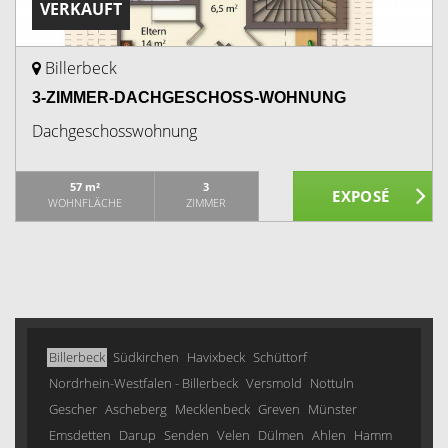
VERKAUFT
Billerbeck
3-ZIMMER-DACHGESCHOSS-WOHNUNG
Dachgeschosswohnung
57 m²
3
WOHNFLÄCHE
ZIMMER
Billerbeck
Südkirchen
Havixbeck
Schüttorf
Nordrhein-Westfalen - Billerbeck
Versmold
Nottuln
Gescher
Ascheberg
Mecklenbeck
Greven
Münster
Emsdetten
Darup
Senden
Velen
Dülmen
Ahlen
Hamm