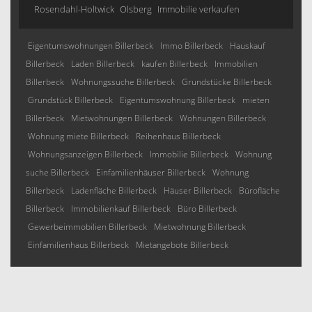
Rosendahl-Holtwick
Olsberg
Immobilie verkaufen
Eigentumswohnungen Billerbeck
Immo Billerbeck
Hauskauf
Billerbeck
Laden Billerbeck
kaufen Billerbeck
Immobilien
Billerbeck
Wohnungssuche Billerbeck
Grundstücke Billerbeck
Grundstück Billerbeck
Eigentumswohnung Billerbeck
mieten
Billerbeck
Mietwohnungen Billerbeck
Wohnungen Billerbeck
Wohnung miete Billerbeck
Reihenhaus Billerbeck
Wohnungsanzeigen Billerbeck
Immobilie Billerbeck
Wohnung
suche Billerbeck
Einfamilienhäuser Billerbeck
Wohnung
Billerbeck
Ladenfläche Billerbeck
Häuser Billerbeck
Bürofläche
Billerbeck
Immobilienkauf Billerbeck
Büro Billerbeck
Gewerbeimmobilien Billerbeck
Mietwohnung Billerbeck
Einfamilienhaus Billerbeck
Mietangebote Billerbeck