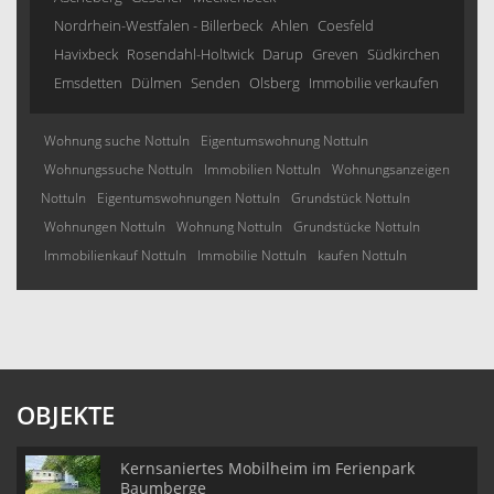
Nordrhein-Westfalen - Billerbeck
Ahlen
Coesfeld
Havixbeck
Rosendahl-Holtwick
Darup
Greven
Südkirchen
Emsdetten
Dülmen
Senden
Olsberg
Immobilie verkaufen
Wohnung suche Nottuln
Eigentumswohnung Nottuln
Wohnungssuche Nottuln
Immobilien Nottuln
Wohnungsanzeigen
Nottuln
Eigentumswohnungen Nottuln
Grundstück Nottuln
Wohnungen Nottuln
Wohnung Nottuln
Grundstücke Nottuln
Immobilienkauf Nottuln
Immobilie Nottuln
kaufen Nottuln
OBJEKTE
Kernsaniertes Mobilheim im Ferienpark
Baumberge