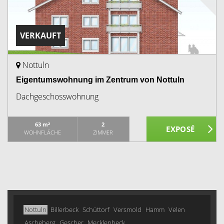
VERKAUFT
Nottuln
Eigentumswohnung im Zentrum von Nottuln
Dachgeschosswohnung
63 m²
2
WOHNFLÄCHE
ZIMMER
Nottuln
Billerbeck
Schüttorf
Versmold
Hamm
Velen
Ascheberg
Gescher
Mecklenbeck