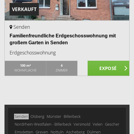
VERKAUFT
Senden
Familienfreundliche Erdgeschosswohnung mit
großem Garten in Senden
Erdgeschosswohnung
100 m²
4
WOHNFLÄCHE
ZIMMER
Senden
Olsberg
Münster
Billerbeck
Nordrhein-Westfalen - Billerbeck
Versmold
Velen
Gescher
Emsdetten
Greven
Nottuln
Ascheberg
Dülmen