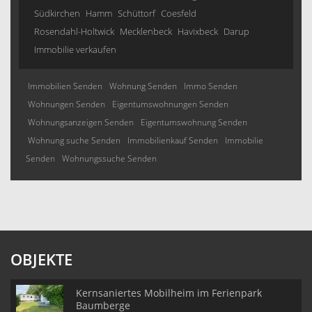
Südkirchen
Hamm
Schüttorf
Coesfeld
Rosendahl-Holtwick
Mecklenbeck
Havixbeck
Darup
Immobilie verkaufen
Immobilien Senden
Wohnung Senden
Immo Senden
Wohnungen Senden
Eigentumswohnungen Senden
Wohnungsanzeigen Senden
Eigentumswohnung Senden
Wohnung suche Senden
Immobilienkauf Senden
Immobilie
Senden
Wohnungssuche Senden
OBJEKTE
Kernsaniertes Mobilheim im Ferienpark
Baumberge