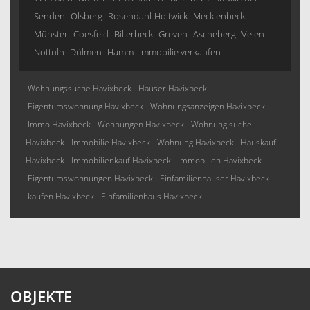
Senden
Olsberg
Rosendahl-Holtwick
Mecklenbeck
Münster
Coesfeld
Billerbeck
Greven
Ascheberg
Velen
Nottuln
Dülmen
Hamm
Immobilie verkaufen
Wohnungssuche Havixbeck
Häuser Havixbeck
Eigentumswohnung Havixbeck
Wohnungsanzeigen Havixbeck
Immo Havixbeck
Wohnungen Havixbeck
Wohnung suche
Havixbeck
Immobilie Havixbeck
Wohnung Havixbeck
Hauskauf
Havixbeck
Immobilienkauf Havixbeck
Immobilien Havixbeck
Eigentumswohnungen Havixbeck
Einfamilienhäuser Havixbeck
kaufen Havixbeck
Einfamilienhaus Havixbeck
OBJEKTE