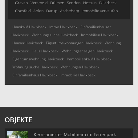
Greven
Versmold
Dülmen
Senden
Nottuln
Billerbeck
Coesfeld
Ahlen
Darup
Ascheberg
Immobilie verkaufen
Hauskauf Havixbeck
Immo Havixbeck
Einfamilienhäuser
Havixbeck
Wohnungssuche Havixbeck
Immobilien Havixbeck
Häuser Havixbeck
Eigentumswohnungen Havixbeck
Wohnung
Havixbeck
Haus Havixbeck
Wohnungsanzeigen Havixbeck
Eigentumswohnung Havixbeck
Immobilienkauf Havixbeck
Wohnung suche Havixbeck
Wohnungen Havixbeck
Einfamilienhaus Havixbeck
Immobilie Havixbeck
OBJEKTE
Kernsaniertes Mobilheim im Ferienpark