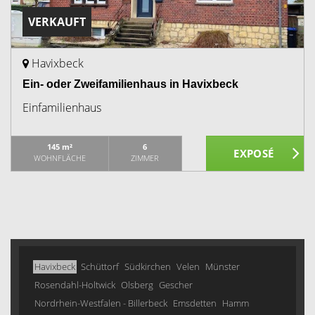
VERKAUFT
Havixbeck
Ein- oder Zweifamilienhaus in Havixbeck
Einfamilienhaus
145 m²
6
WOHNFLÄCHE
ZIMMER
Havixbeck
Schüttorf
Südkirchen
Velen
Münster
Rosendahl-Holtwick
Olsberg
Gescher
Nordrhein-Westfalen - Billerbeck
Emsdetten
Hamm