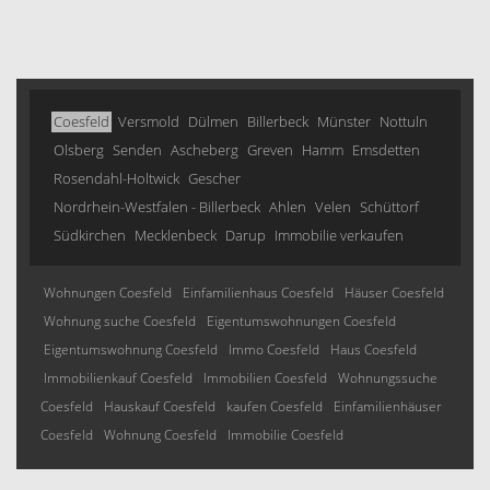
Coesfeld
Versmold
Dülmen
Billerbeck
Münster
Nottuln
Olsberg
Senden
Ascheberg
Greven
Hamm
Emsdetten
Rosendahl-Holtwick
Gescher
Nordrhein-Westfalen - Billerbeck
Ahlen
Velen
Schüttorf
Südkirchen
Mecklenbeck
Darup
Immobilie verkaufen
Wohnungen Coesfeld
Einfamilienhaus Coesfeld
Häuser Coesfeld
Wohnung suche Coesfeld
Eigentumswohnungen Coesfeld
Eigentumswohnung Coesfeld
Immo Coesfeld
Haus Coesfeld
Immobilienkauf Coesfeld
Immobilien Coesfeld
Wohnungssuche
Coesfeld
Hauskauf Coesfeld
kaufen Coesfeld
Einfamilienhäuser
Coesfeld
Wohnung Coesfeld
Immobilie Coesfeld