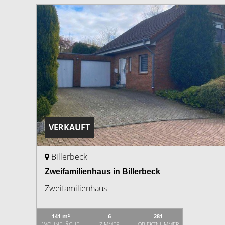
VERKAUFT
Billerbeck
Zweifamilienhaus in Billerbeck
Zweifamilienhaus
141 m²
6
281
WOHNFLÄCHE
ZIMMER
OBJEKTNUMMER