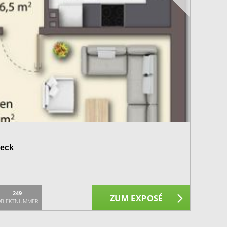
beck
249
ZUM EXPOSÉ
BJEKTNUMMER