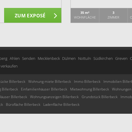
35 m²
3
ZUM EXPOSÉ
WOHNFLÄCHE
ZIMMER
O
berg
Ahlen
Senden
Mecklenbeck
Dülmen
Nottuln
Südkirchen
Greven
O
 verkaufen
ücke Billerbeck
Wohnung miete Billerbeck
Immo Billerbeck
Immobilien Bille
Billerbeck
Einfamilienhäuser Billerbeck
Mietwohnung Billerbeck
Wohnungen 
äuser Billerbeck
Wohnungsanzeigen Billerbeck
Grundstück Billerbeck
Immobi
ck
Bürofläche Billerbeck
Ladenfläche Billerbeck