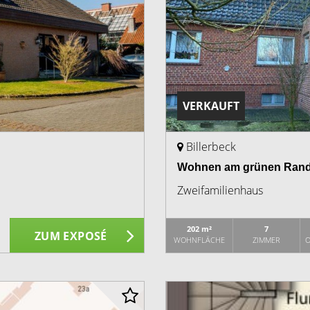
VERKAUFT
Billerbeck
Wohnen am grünen Rand 
Zweifamilienhaus
202 m²
7
ZUM EXPOSÉ
WOHNFLÄCHE
ZIMMER
O