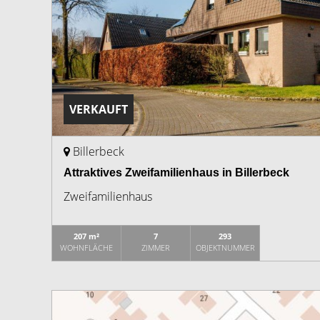
VERKAUFT
Billerbeck
Attraktives Zweifamilienhaus in Billerbeck
Zweifamilienhaus
207 m²
7
293
WOHNFLÄCHE
ZIMMER
OBJEKTNUMMER