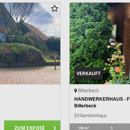
VERKAUFT
Billerbeck
HANDWERKERHAUS - Famil
Billerbeck
Einfamilienhaus
ZUM EXPOSÉ
130 m²
5