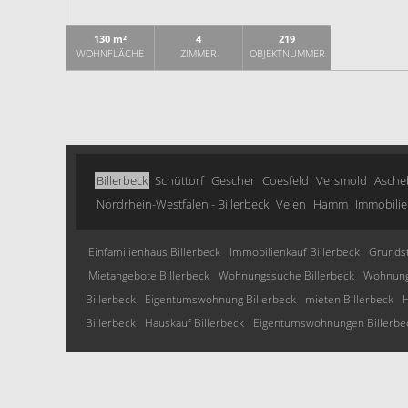
130 m²
4
219
WOHNFLÄCHE
ZIMMER
OBJEKTNUMMER
Billerbeck
Schüttorf
Gescher
Coesfeld
Versmold
Asche
Nordrhein-Westfalen - Billerbeck
Velen
Hamm
Immobilie
Einfamilienhaus Billerbeck
Immobilienkauf Billerbeck
Grundst
Mietangebote Billerbeck
Wohnungssuche Billerbeck
Wohnung 
Billerbeck
Eigentumswohnung Billerbeck
mieten Billerbeck
H
Billerbeck
Hauskauf Billerbeck
Eigentumswohnungen Billerbe