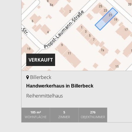
VERKAUFT
Billerbeck
Handwerkerhaus in Billerbeck
Reihenmittelhaus
185 m²
5
276
WOHNFLÄCHE
ZIMMER
OBJEKTNUMMER