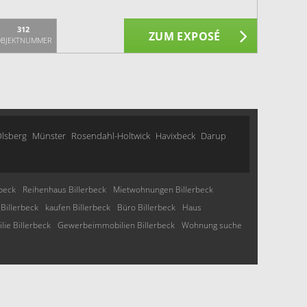
312
ZUM EXPOSÉ
BJEKTNUMMER
lsberg
Münster
Rosendahl-Holtwick
Havixbeck
Darup
rbeck
Reihenhaus Billerbeck
Mietwohnungen Billerbeck
Billerbeck
kaufen Billerbeck
Büro Billerbeck
Haus
lie Billerbeck
Gewerbeimmobilien Billerbeck
Wohnung suche