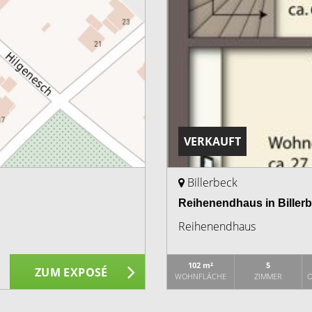
VERKAUFT
Billerbeck
Reihenendhaus in Biller
Reihenendhaus
102 m²
5
ZUM EXPOSÉ
WOHNFLÄCHE
ZIMMER
O