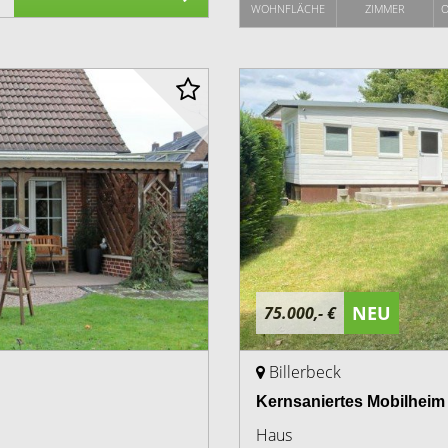
WOHNFLÄCHE
ZIMMER
O
NEU
75.000,- €
Billerbeck
Kernsaniertes Mobilheim
Haus