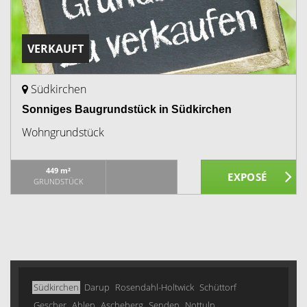
VERKAUFT
Südkirchen
Sonniges Baugrundstück in Südkirchen
Wohngrundstück
449 m²
GRUNDSTÜCK
Südkirchen
Darup
Rosendahl-Holtwick
Schüttorf
Gescher
Ahlen
Ascheberg
Senden
Nottuln