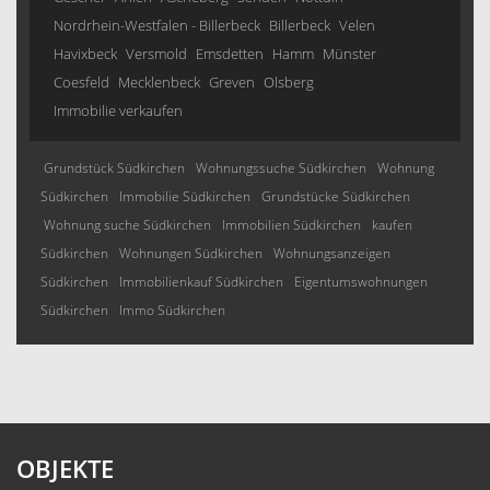
Nordrhein-Westfalen - Billerbeck
Billerbeck
Velen
Havixbeck
Versmold
Emsdetten
Hamm
Münster
Coesfeld
Mecklenbeck
Greven
Olsberg
Immobilie verkaufen
Grundstück Südkirchen
Wohnungssuche Südkirchen
Wohnung
Südkirchen
Immobilie Südkirchen
Grundstücke Südkirchen
Wohnung suche Südkirchen
Immobilien Südkirchen
kaufen
Südkirchen
Wohnungen Südkirchen
Wohnungsanzeigen
Südkirchen
Immobilienkauf Südkirchen
Eigentumswohnungen
Südkirchen
Immo Südkirchen
OBJEKTE