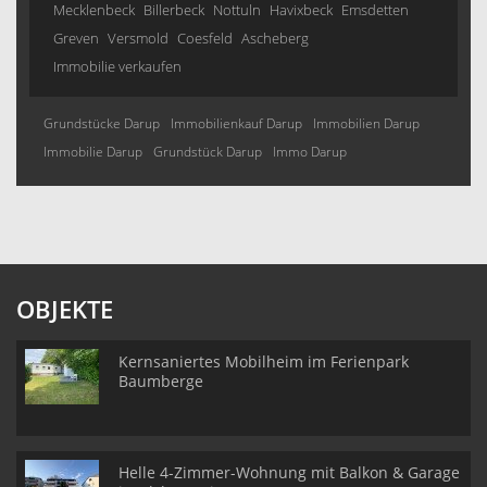
Mecklenbeck
Billerbeck
Nottuln
Havixbeck
Emsdetten
Greven
Versmold
Coesfeld
Ascheberg
Immobilie verkaufen
Grundstücke Darup
Immobilienkauf Darup
Immobilien Darup
Immobilie Darup
Grundstück Darup
Immo Darup
OBJEKTE
Kernsaniertes Mobilheim im Ferienpark
Baumberge
Helle 4-Zimmer-Wohnung mit Balkon & Garage