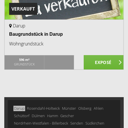
VERKAUFT
Darup
Baugrundstück in Darup
Wohngrundstück
596 m²
GRUNDSTÜCK
Darup
Rosendahl-Holtwick
Münster
Olsberg
Ahlen
Schüttorf
Dülmen
Hamm
Gescher
Nordrhein-Westfalen - Billerbeck
Senden
Südkirchen