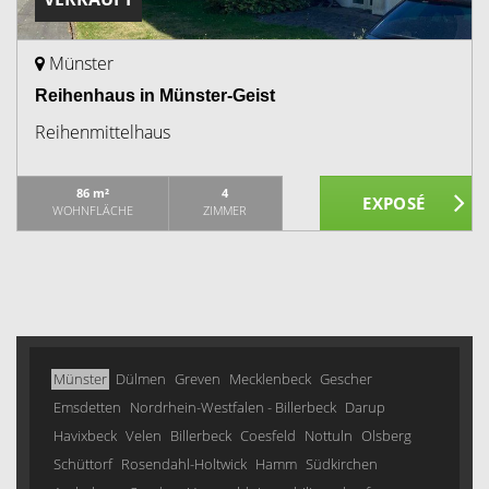
Münster
Reihenhaus in Münster-Geist
Reihenmittelhaus
86 m²
4
WOHNFLÄCHE
ZIMMER
Münster
Dülmen
Greven
Mecklenbeck
Gescher
Emsdetten
Nordrhein-Westfalen - Billerbeck
Darup
Havixbeck
Velen
Billerbeck
Coesfeld
Nottuln
Olsberg
Schüttorf
Rosendahl-Holtwick
Hamm
Südkirchen