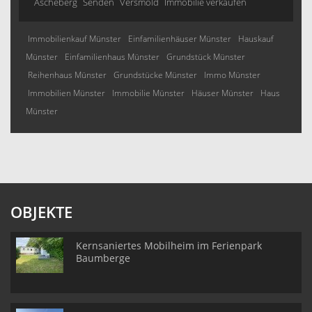
Ascheberg
Senden
Versmold
Immobilie verkaufen
Immobilienkauf Münster
Einfamilienhäuser Münster
Hauskauf
Münster
Einfamilienhaus Münster
Grundstück Münster
Reihenhaus Münster
Grundstücke Münster
Immo Münster
Immobilien Münster
Immobilie Münster
Häuser Münster
Haus
Münster
OBJEKTE
Kernsaniertes Mobilheim im Ferienpark
Baumberge