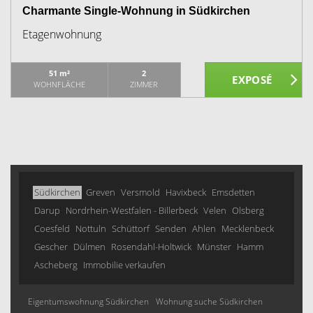
Charmante Single-Wohnung in Südkirchen
Etagenwohnung
51 m²
2
WOHNFLÄCHE
ZIMMER
Südkirchen
Greven
Versmold
Havixbeck
Emsdetten
Darup
Nordrhein-Westfalen - Billerbeck
Velen
Olsberg
Coesfeld
Nottuln
Schüttorf
Senden
Ahlen
Mecklenbeck
Gescher
Dülmen
Rosendahl-Holtwick
Münster
Hamm
Ascheberg
Immobilie verkaufen
Eigentumswohnung Südkirchen
Wohnung suche Südkirchen