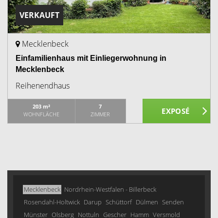
VERKAUFT
Mecklenbeck
Einfamilienhaus mit Einliegerwohnung in
Mecklenbeck
Reihenendhaus
203 m²
7
WOHNFLÄCHE
ZIMMER
Mecklenbeck
Nordrhein-Westfalen - Billerbeck
Rosendahl-Holtwick
Darup
Schüttorf
Dülmen
Senden
Münster
Olsberg
Nottuln
Gescher
Hamm
Versmold