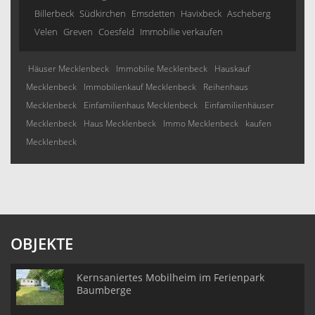
Billerbeck
Südkirchen
Emsdetten
Havixbeck
Ascheberg
Velen
Greven
Coesfeld
Immobilie verkaufen
Häuser Mecklenbeck
Immobilie Mecklenbeck
Hauskauf
Mecklenbeck
Immobilienkauf Mecklenbeck
Reihenhaus
Mecklenbeck
Einfamilienhaus Mecklenbeck
Einfamilienhäuser
Mecklenbeck
Haus Mecklenbeck
Immo Mecklenbeck
kaufen
Mecklenbeck
OBJEKTE
Kernsaniertes Mobilheim im Ferienpark
Baumberge