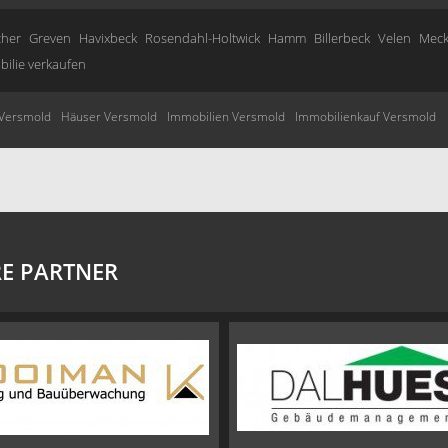
cher
Greven
Havixbeck
Rosendahl-Holtwick
Hamm
Billerbeck
Velen
Meck
ilie verkaufen
Versmold
Häuser Versmold
Immobilien Versmold
Immobilienkauf Versmold
E PARTNER