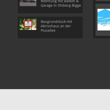
Wohnung mit Balkon &
Garage in Olsberg-Bigge
Baugrundstück mit
Abrisshaus an der
Piusallee
© DE GROOT Immobilien