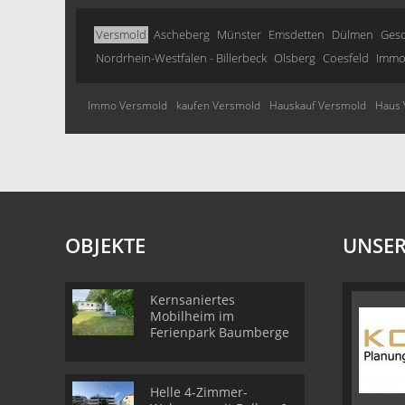
Versmold
Ascheberg
Münster
Emsdetten
Dülmen
Ges
Nordrhein-Westfalen - Billerbeck
Olsberg
Coesfeld
Immob
Immo Versmold
kaufen Versmold
Hauskauf Versmold
Haus 
OBJEKTE
UNSER
Kernsaniertes
Mobilheim im
Ferienpark Baumberge
Helle 4-Zimmer-