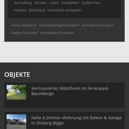
Ascheberg
Senden
Velen
Emsdetten
Südkirchen
Nottuln
Billerbeck
Immobilie verkaufen
Immo Schüttorf
Immobilienkauf Schüttorf
Immobilie Schüttorf
kaufen Schüttorf
Immobilien Schüttorf
OBJEKTE
Kernsaniertes Mobilheim im Ferienpark
Baumberge
Helle 4-Zimmer-Wohnung mit Balkon & Garage
in Olsberg-Bigge