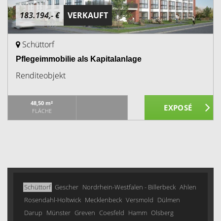
183.194,- €
VERKAUFT
Schüttorf
Pflegeimmobilie als Kapitalanlage
Renditeobjekt
48,50 m²
FLÄCHE
Schüttorf
Gescher
Nordrhein-Westfalen - Billerbeck
Ahlen
Rosendahl-Holtwick
Mecklenbeck
Versmold
Dülmen
Darup
Münster
Greven
Coesfeld
Hamm
Olsberg