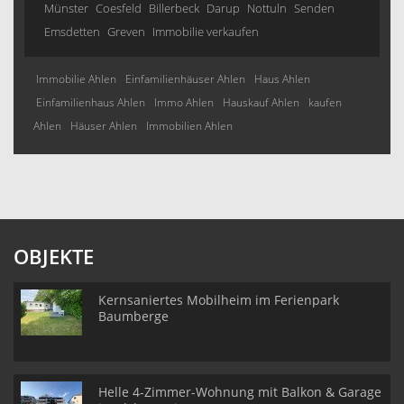
Münster
Coesfeld
Billerbeck
Darup
Nottuln
Senden
Emsdetten
Greven
Immobilie verkaufen
Immobilie Ahlen
Einfamilienhäuser Ahlen
Haus Ahlen
Einfamilienhaus Ahlen
Immo Ahlen
Hauskauf Ahlen
kaufen
Ahlen
Häuser Ahlen
Immobilien Ahlen
OBJEKTE
Kernsaniertes Mobilheim im Ferienpark
Baumberge
Helle 4-Zimmer-Wohnung mit Balkon & Garage