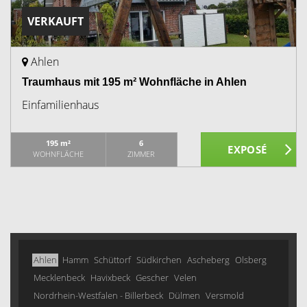
VERKAUFT
Ahlen
Traumhaus mit 195 m² Wohnfläche in Ahlen
Einfamilienhaus
195 m²
6
WOHNFLÄCHE
ZIMMER
Ahlen
Hamm
Schüttorf
Südkirchen
Ascheberg
Olsberg
Mecklenbeck
Havixbeck
Gescher
Velen
Nordrhein-Westfalen - Billerbeck
Dülmen
Versmold