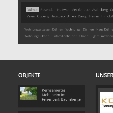
Dülmen
Rosendahl-Holtwick
Mecklenbeck
Ascheberg
C
Velen
Olsberg
Havixbeck
Ahlen
Darup
Hamm
Immobil
Wohnungsanzeigen Dülmen
Wohnungen Dülmen
Haus Dülm
Wohnung Dülmen
Einfamilienhäuser Dülmen
Eigentumswohn
OBJEKTE
UNSER
Kernsaniertes
Mobilheim im
Ferienpark Baumberge