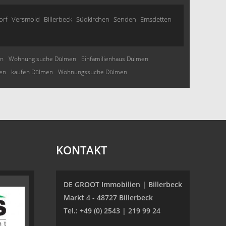
orf
Versmold
Billerbeck
Südkirchen
Senden
Emsdetten
n
Wohnung suche Dülmen
Einfamilienhaus Dülmen
en
kaufen Dülmen
Wohnungssuche Dülmen
KONTAKT
DE GROOT Immobilien | Billerbeck
Markt 4 - 48727 Billerbeck
Tel.: +49 (0) 2543 | 219 99 24