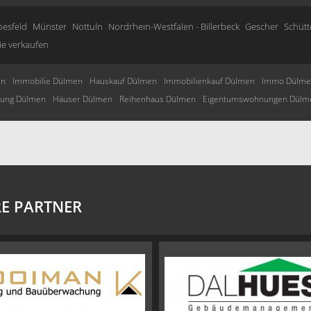
oesfeld
Münster
Nottuln
Nordrhein-Westfalen - Billerbeck
Gescher
Schütt
ie verkaufen
en
Immobilie Dülmen
Hauskauf Dülmen
Immobilienkauf Dülmen
Immo Dülme
ung Dülmen
Häuser Dülmen
Reihenhaus Dülmen
Eigentumswohnungen Dülm
E PARTNER