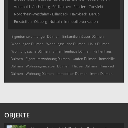
Versmold
Ascheberg
Südkirchen
Senden
Coesfeld
Nordrhein-Westfalen - Billerbeck
Havixbeck
Darup
Emsdetten
Olsberg
Nottuln
Immobilie verkaufen
Eigentumswohnungen Dülmen
Einfamilienhäuser Dülmen
Wohnungen Dülmen
Wohnungssuche Dülmen
Haus Dülmen
Wohnung suche Dülmen
Einfamilienhaus Dülmen
Reihenhaus
Dülmen
Eigentumswohnung Dülmen
kaufen Dülmen
Immobilie
Dülmen
Wohnungsanzeigen Dülmen
Häuser Dülmen
Hauskauf
Dülmen
Wohnung Dülmen
Immobilien Dülmen
Immo Dülmen
OBJEKTE