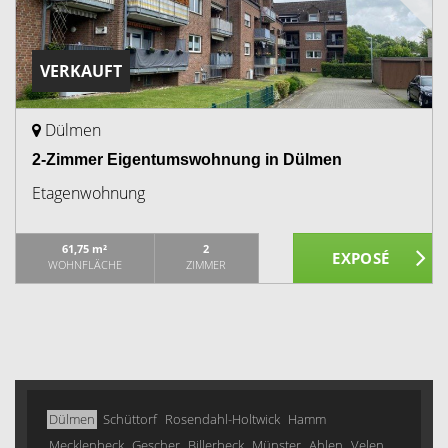
VERKAUFT
Dülmen
2-Zimmer Eigentumswohnung in Dülmen
Etagenwohnung
61,75 m²
2
WOHNFLÄCHE
ZIMMER
Dülmen
Schüttorf
Rosendahl-Holtwick
Hamm
Mecklenbeck
Gescher
Billerbeck
Münster
Ahlen
Velen