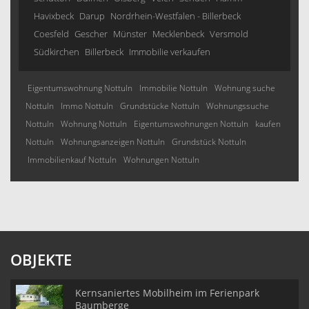
Havixbeck
Darup
Nordrhein-Westfalen - Billerbeck
Coesfeld
Gescher
Münster
Mecklenbeck
Versmold
Südkirchen
Billerbeck
Immobilie verkaufen
Eigentumswohnung Nottuln
Immobilie Nottuln
Wohnung suche
Nottuln
Immo Nottuln
Grundstücke Nottuln
Wohnungssuche
Nottuln
Wohnung Nottuln
Eigentumswohnungen Nottuln
kaufen
Nottuln
Wohnungsanzeigen Nottuln
Grundstück Nottuln
Immobilienkauf Nottuln
Wohnungen Nottuln
OBJEKTE
Kernsaniertes Mobilheim im Ferienpark
Baumberge