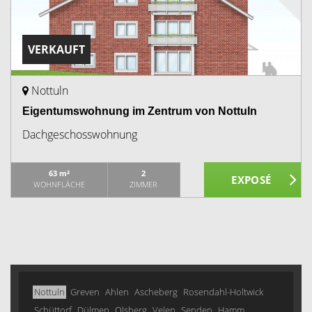
VERKAUFT
Nottuln
Eigentumswohnung im Zentrum von Nottuln
Dachgeschosswohnung
63 m²
2
WOHNFLÄCHE
ZIMMER
Nottuln
Greven
Ahlen
Ascheberg
Rosendahl-Holtwick
Schüttorf
Dülmen
Olsberg
Velen
Senden
Hamm