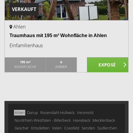
VERKAUFT
Ahlen
Traumhaus mit 195 m² Wohnfläche in Ahlen
Einfamilienhaus
195 m²
6
WOHNFLÄCHE
ZIMMER
Ahlen
Darup
Rosendahl-Holtwick
Versmold
Nordrhein-Westfalen - Billerbeck
Havixbeck
Mecklenbeck
Gescher
Emsdetten
Velen
Coesfeld
Senden
Südkirchen