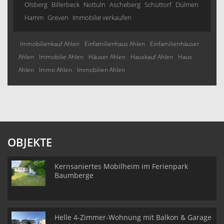
Olsberg
Billerbeck
Nottuln
Ascheberg
Schüttorf
Dülmen
Hamm
Greven
Immobilie verkaufen
Immobilienkauf Ahlen
Einfamilienhaus Ahlen
Einfamilienhäuser
Ahlen
Immobilie Ahlen
Häuser Ahlen
Hauskauf Ahlen
Haus
Ahlen
Immo Ahlen
Immobilien Ahlen
OBJEKTE
Kernsaniertes Mobilheim im Ferienpark
Baumberge
Helle 4-Zimmer-Wohnung mit Balkon & Garage