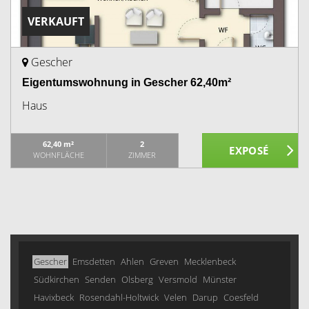
VERKAUFT
Gescher
Eigentumswohnung in Gescher 62,40m²
Haus
62,40 m²
2
WOHNFLÄCHE
ZIMMER
Gescher
Emsdetten
Ahlen
Greven
Mecklenbeck
Südkirchen
Senden
Olsberg
Versmold
Münster
Havixbeck
Rosendahl-Holtwick
Velen
Darup
Coesfeld