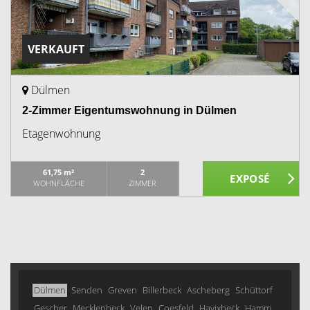
VERKAUFT
Dülmen
2-Zimmer Eigentumswohnung in Dülmen
Etagenwohnung
61,75 m²
2
WOHNFLÄCHE
ZIMMER
Dülmen
Senden
Greven
Billerbeck
Ascheberg
Schüttorf
Gescher
Mecklenbeck
Velen
Coesfeld
Havixbeck
Hamm