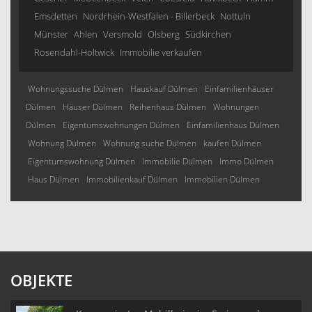
Emsdetten
Nordrhein-Westfalen - Billerbeck
Nottuln
Münster
Ahlen
Versmold
Olsberg
Südkirchen
Rosendahl-Holtwick
Immobilie verkaufen
Wohnungssuche Dülmen
Hauskauf Dülmen
Einfamilienhäuser
Dülmen
Häuser Dülmen
Reihenhaus Dülmen
Wohnungen
Dülmen
Eigentumswohnungen Dülmen
Einfamilienhaus Dülmen
Wohnung Dülmen
Wohnung suche Dülmen
kaufen Dülmen
Eigentumswohnung Dülmen
Immobilie Dülmen
Immo Dülmen
Haus Dülmen
Immobilienkauf Dülmen
Immobilien Dülmen
OBJEKTE