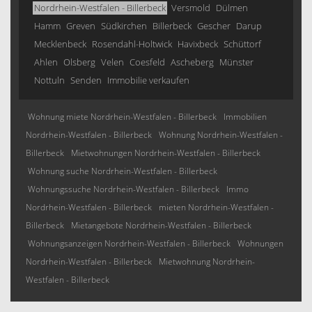
Nordrhein-Westfalen - Billerbeck
Versmold
Dülmen
Hamm
Greven
Südkirchen
Billerbeck
Gescher
Darup
Mecklenbeck
Rosendahl-Holtwick
Havixbeck
Schüttorf
Ahlen
Olsberg
Velen
Coesfeld
Ascheberg
Münster
Nottuln
Senden
Immobilie verkaufen
Wohnung miete Nordrhein-Westfalen - Billerbeck
Immobilien
Nordrhein-Westfalen - Billerbeck
Wohnung Nordrhein-Westfalen -
Billerbeck
Mietwohnungen Nordrhein-Westfalen - Billerbeck
Wohnung suche Nordrhein-Westfalen - Billerbeck
Wohnungssuche Nordrhein-Westfalen - Billerbeck
Immo
Nordrhein-Westfalen - Billerbeck
mieten Nordrhein-Westfalen -
Billerbeck
Mietangebote Nordrhein-Westfalen - Billerbeck
Wohnungsanzeigen Nordrhein-Westfalen - Billerbeck
Wohnungen
Nordrhein-Westfalen - Billerbeck
Mietwohnung Nordrhein-
Westfalen - Billerbeck