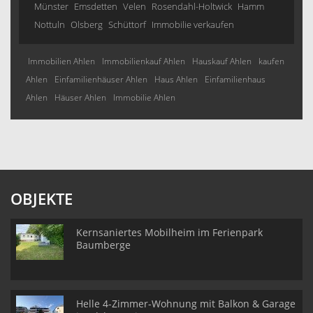
Münster
Emsdetten
Velen
Rosendahl-Holtwick
Hamm
Nottuln
Olsberg
Schüttorf
Immobilie verkaufen
Immobilien Ahlen
Immobilienkauf Ahlen
Hauskauf Ahlen
kaufen
Ahlen
Einfamilienhäuser Ahlen
Haus Ahlen
Einfamilienhaus
Ahlen
Häuser Ahlen
Immobilie Ahlen
OBJEKTE
Kernsaniertes Mobilheim im Ferienpark
Baumberge
Helle 4-Zimmer-Wohnung mit Balkon & Garage