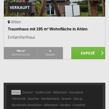
VERKAUFT
Ahlen
Traumhaus mit 195 m² Wohnfläche in Ahlen
Einfamilienhaus
195 m²
6
WOHNFLÄCHE
ZIMMER
Ahlen
Dülmen
Südkirchen
Billerbeck
Havixbeck
Versmold
Gescher
Mecklenbeck
Greven
Darup
Nordrhein-Westfalen - Billerbeck
Senden
Coesfeld