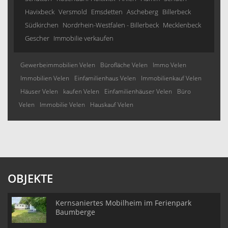
Havixbeck
Versmold
Emsdetten
Ascheberg
Billerbeck
Südkirchen
Nordrhein-Westfalen - Billerbeck
Mecklenbeck
Gescher
Immobilie verkaufen
Gewerbeimmobilien Velen
Bürofläche Velen
Immo Velen
Immobilien Velen
Einfamilienhaus Velen
Immobilienkauf Velen
Häuser Velen
kaufen Velen
Einfamilienhäuser Velen
Büro
Velen
Immobilie Velen
Hauskauf Velen
OBJEKTE
Kernsaniertes Mobilheim im Ferienpark
Baumberge