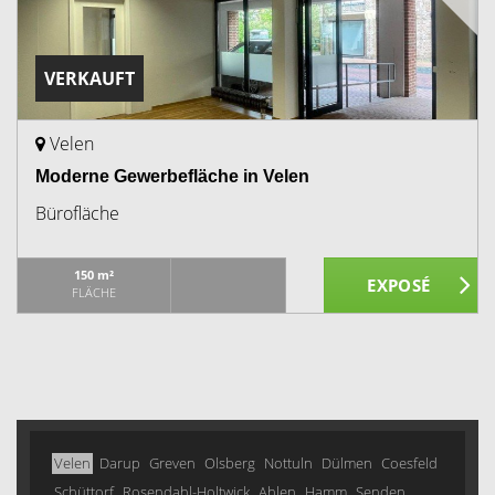
VERKAUFT
Velen
Moderne Gewerbefläche in Velen
Bürofläche
150 m²
FLÄCHE
Velen
Darup
Greven
Olsberg
Nottuln
Dülmen
Coesfeld
Schüttorf
Rosendahl-Holtwick
Ahlen
Hamm
Senden