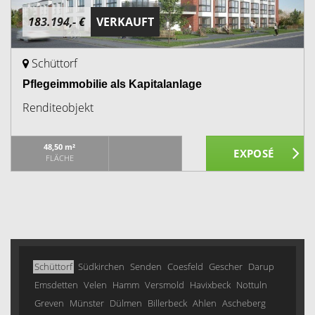
183.194,- €
VERKAUFT
Schüttorf
Pflegeimmobilie als Kapitalanlage
Renditeobjekt
48,50 m²
FLÄCHE
Schüttorf
Südkirchen
Senden
Coesfeld
Gescher
Darup
Emsdetten
Velen
Hamm
Versmold
Havixbeck
Nottuln
Greven
Münster
Dülmen
Billerbeck
Ahlen
Ascheberg