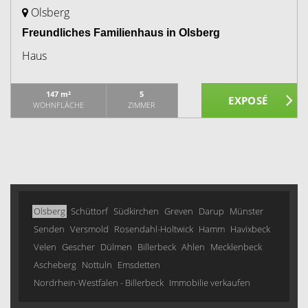
Olsberg
Freundliches Familienhaus in Olsberg
Haus
147 m²
5
WOHNFLÄCHE
ZIMMER
Olsberg
Schüttorf
Südkirchen
Greven
Darup
Münster
Senden
Versmold
Rosendahl-Holtwick
Hamm
Havixbeck
Velen
Gescher
Dülmen
Billerbeck
Ahlen
Mecklenbeck
Ascheberg
Nottuln
Emsdetten
Nordrhein-Westfalen - Billerbeck
Immobilie verkaufen