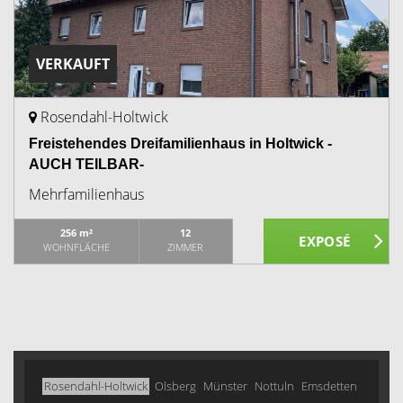
VERKAUFT
Rosendahl-Holtwick
Freistehendes Dreifamilienhaus in Holtwick -
AUCH TEILBAR-
Mehrfamilienhaus
256 m²
12
WOHNFLÄCHE
ZIMMER
Rosendahl-Holtwick
Olsberg
Münster
Nottuln
Emsdetten