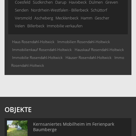
Coesfeld
Südkirchen
Darup
Havixbeck
Dülmen
Greven
Senden
Nordrhein-Westfalen - Billerbeck
Schüttorf
Versmold
Ascheberg
Mecklenbeck
Hamm
Gescher
Velen
Billerbeck
Immobilie verkaufen
Haus Rosendahl-Holtwick
Immobilien Rosendahl-Holtwick
Immobilienkauf Rosendahl-Holtwick
Hauskauf Rosendahl-Holtwick
Immobilie Rosendahl-Holtwick
Häuser Rosendahl-Holtwick
Immo
Rosendahl-Holtwick
OBJEKTE
Kernsaniertes Mobilheim im Ferienpark
Baumberge