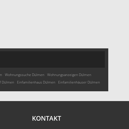
en
Wohnungssuche Dülmen
Wohnungsanzeigen Dülmen
f Dülmen
Einfamilienhaus Dülmen
Einfamilienhäuser Dülmen
KONTAKT