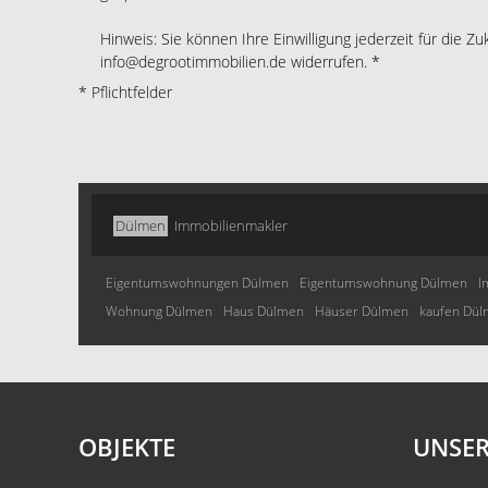
Hinweis: Sie können Ihre Einwilligung jederzeit für die Zu
info@degrootimmobilien.de widerrufen. *
* Pflichtfelder
Dülmen
Immobilienmakler
Eigentumswohnungen Dülmen
Eigentumswohnung Dülmen
I
Wohnung Dülmen
Haus Dülmen
Häuser Dülmen
kaufen Dü
OBJEKTE
UNSER