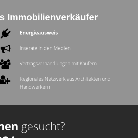
ls Immobilienverkäufer
Energieausweis
Inserate in den Medien
Vertragsverhandlungen mit Käufern
Regionales Netzwerk aus Architekten und
Handwerkern
men
gesucht?