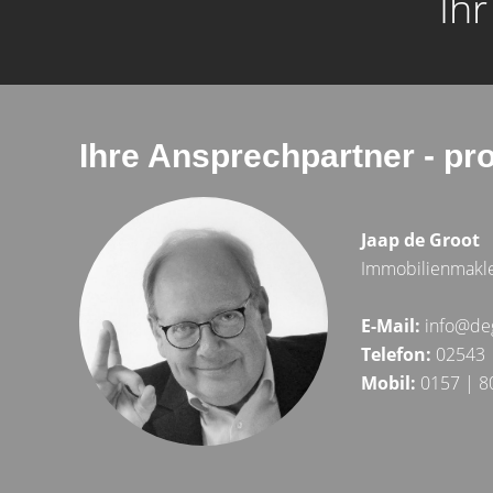
Ihr
Ihre Ansprechpartner - pr
Jaap de Groot
Immobilienmakl
E-Mail:
info@de
Telefon:
02543 
Mobil:
0157 | 8