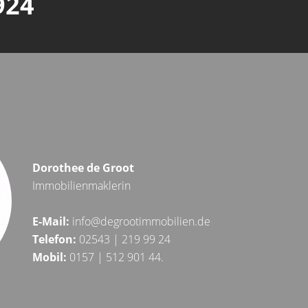
924
Dorothee de Groot
Immobilienmaklerin
E-Mail:
info@degrootimmobilien.de
Telefon:
02543 | 219 99 24
Mobil:
0157 | 512 901 44.