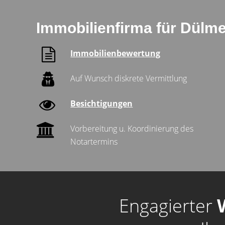
Immobilienfirma für Dülme
Immobilienbewertung
Auf Wunsch diskrete Vermittlung
Besichtigungen
Vorbereitung u. Koordinierung des
Notartermins
Engagierter