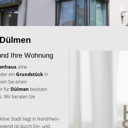
r Dülmen
s und Ihre Wohnung
ienhaus
, eine
der ein
Grundstück
in
ben Sie einen
er für
Dülmen
besitzen
. Wir beraten Sie
ktive Stadt liegt in Nordrhein-
egend ist durch Ein- und