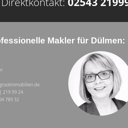
 Direktkontakt:
02543 2199
ofessionelle Makler für Dülmen:
er
grootimmobilien.de
| 219 99 24
04 789 32