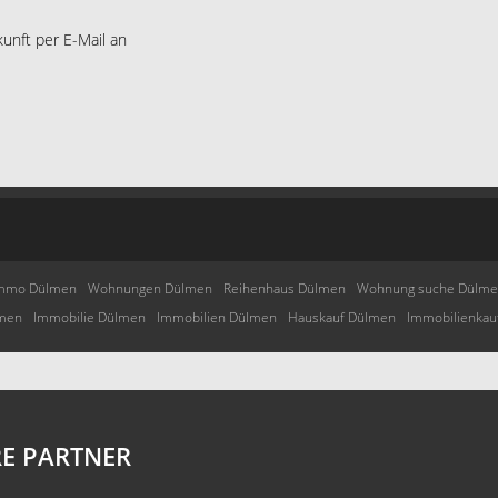
kunft per E-Mail an
mmo Dülmen
Wohnungen Dülmen
Reihenhaus Dülmen
Wohnung suche Dülm
lmen
Immobilie Dülmen
Immobilien Dülmen
Hauskauf Dülmen
Immobilienkau
E PARTNER