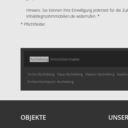
Hinweis: Sie können Ihre Einwilligung jederzeit für die Zu
info@degrootimmobilien.de widerrufen. *
* Pflichtfelder
Ascheberg
Immobilienmakler
Immo Ascheberg
Haus Ascheberg
Häuser Ascheberg
kaufen
Einfamilienhäuser Ascheberg
OBJEKTE
UNSER