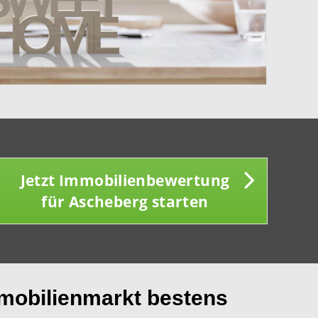
Jetzt Immobilienbewertung
für Ascheberg starten
mmobilienmarkt bestens