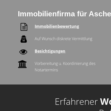
Immobilienfirma für Asche
Immobilienbewertung
Auf Wunsch diskrete Vermittlung
Besichtigungen
Vorbereitung u. Koordinierung des
Notartermins
Erfahrener
W