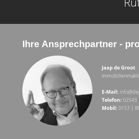
Ru
Ihre Ansprechpartner - pr
Jaap de Groot
Immobilienmakl
E-Mail:
info@de
Telefon:
02543 
Mobil:
0157 | 8