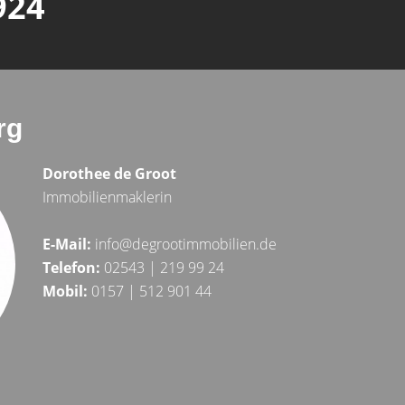
924
rg
Dorothee de Groot
Immobilienmaklerin
E-Mail:
info@degrootimmobilien.de
Telefon:
02543 | 219 99 24
Mobil:
0157 | 512 901 44