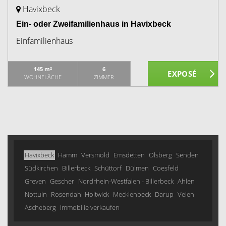
Havixbeck
Ein- oder Zweifamilienhaus in Havixbeck
Einfamilienhaus
145 m²
6
WOHNFLÄCHE
ZIMMER
Havixbeck
Hamm
Versmold
Emsdetten
Olsberg
Senden
Südkirchen
Billerbeck
Schüttorf
Dülmen
Coesfeld
Greven
Gescher
Nordrhein-Westfalen - Billerbeck
Ahlen
Nottuln
Rosendahl-Holtwick
Mecklenbeck
Darup
Velen
Ascheberg
Immobilie verkaufen