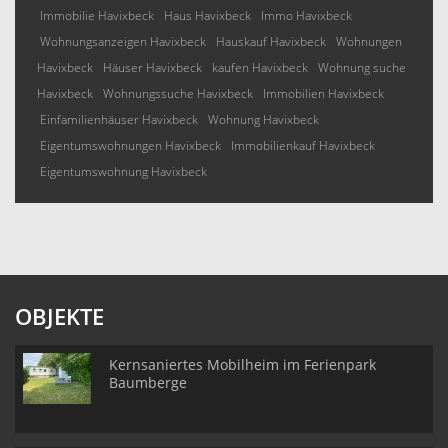
Immobilie Havixbeck
Haus Havixbeck
Immo Havixbeck
Wohnungsanzeigen Havixbeck
Hauskauf Havixbeck
Wohnungen
Havixbeck
Häuser Havixbeck
kaufen Havixbeck
Wohnung suche
Havixbeck
Wohnungssuche Havixbeck
Immobilien Havixbeck
Einfamilienhäuser Havixbeck
Wohnung Havixbeck
Eigentumswohnungen Havixbeck
Immobilienkauf Havixbeck
Eigentumswohnung Havixbeck
OBJEKTE
Kernsaniertes Mobilheim im Ferienpark
Baumberge