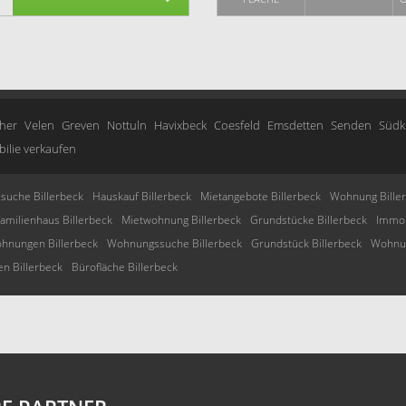
her
Velen
Greven
Nottuln
Havixbeck
Coesfeld
Emsdetten
Senden
Südk
ilie verkaufen
suche Billerbeck
Hauskauf Billerbeck
Mietangebote Billerbeck
Wohnung Bille
familienhaus Billerbeck
Mietwohnung Billerbeck
Grundstücke Billerbeck
Immo 
hnungen Billerbeck
Wohnungssuche Billerbeck
Grundstück Billerbeck
Wohnun
n Billerbeck
Bürofläche Billerbeck