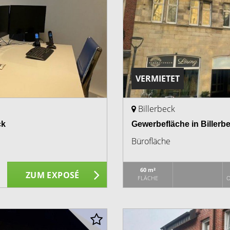
VERMIETET
Billerbeck
ck
Gewerbefläche in Biller
Bürofläche
60 m²
ZUM EXPOSÉ
FLÄCHE
O