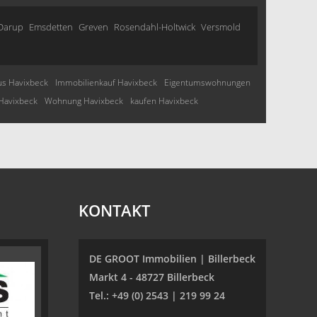
Darup
Emsdetten
Greven
Rosendahl-Holtwick
Versmold
s Havixbeck
Immobilienkauf Havixbeck
Eigentumswohnungen
Havixbeck
Wohnung Havixbeck
kaufen Havixbeck
KONTAKT
DE GROOT Immobilien | Billerbeck
Markt 4 - 48727 Billerbeck
Tel.: +49 (0) 2543 | 219 99 24