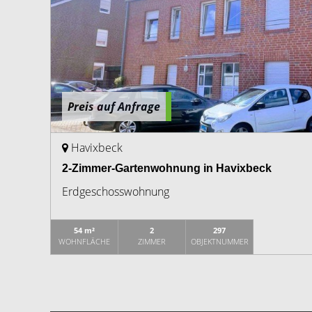
Preis auf Anfrage
Havixbeck
2-Zimmer-Gartenwohnung in Havixbeck
Erdgeschosswohnung
54 m²
2
297
WOHNFLÄCHE
ZIMMER
OBJEKTNUMMER