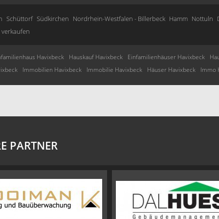
n
Schüttorf
Südkirchen
Nordrhein-Westfalen - Billerbeck
Hamm
Nottuln
 verkaufen
nfamilienhaus Havixbeck
Hauskauf Havixbeck
Einfamilienhäuser Havixbeck
Hau
ixbeck
Immobilien Havixbeck
Immobilie Havixbeck
Häuser Havixbeck
Immo 
E PARTNER