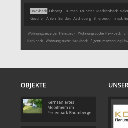
Havixbeck
Olsberg
Dülmen
Münster
Mecklenbeck
Vele
Gescher
Ahlen
Senden
Ascheberg
Billerbeck
Immobilie
Wohnungsanzeigen Havixbeck
Wohnungssuche Havixbeck
Ei
Havixbeck
Wohnung suche Havixbeck
Eigentumswohnung Hav
OBJEKTE
UNSER
Kernsaniertes
Mobilheim im
Ferienpark Baumberge