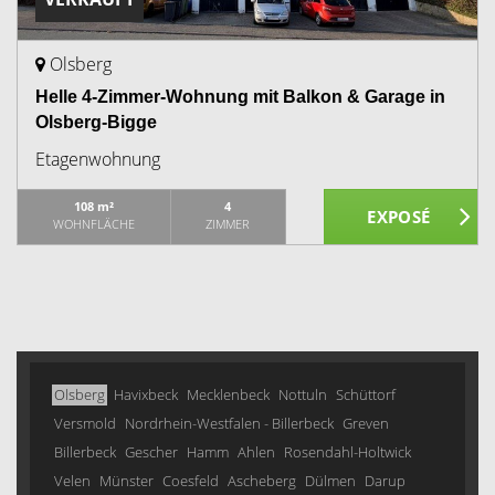
Olsberg
Helle 4-Zimmer-Wohnung mit Balkon & Garage in
Olsberg-Bigge
Etagenwohnung
108 m²
4
WOHNFLÄCHE
ZIMMER
Olsberg
Havixbeck
Mecklenbeck
Nottuln
Schüttorf
Versmold
Nordrhein-Westfalen - Billerbeck
Greven
Billerbeck
Gescher
Hamm
Ahlen
Rosendahl-Holtwick
Velen
Münster
Coesfeld
Ascheberg
Dülmen
Darup