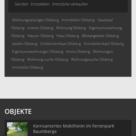
Senden
Emsdetten
Immobilie verkaufen
Wohnungsanzeigen Olsberg
Immobilien Olsberg
Hauskauf
Olsberg
mieten Olsberg
Wohnung Olsberg
Eigentumswohnung
Olsberg
Häuser Olsberg
Haus Olsberg
Mietangebote Olsberg
kaufen Olsberg
Einfamilienhaus Olsberg
Immobilienkauf Olsberg
Eigentumswohnungen Olsberg
Immo Olsberg
Wohnungen
Olsberg
Wohnung suche Olsberg
Wohnungssuche Olsberg
Immobilie Olsberg
OBJEKTE
Kernsaniertes Mobilheim im Ferienpark
Baumberge