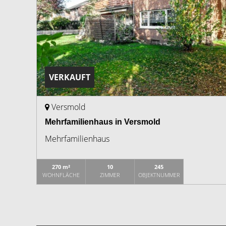
VERKAUFT
Versmold
Mehrfamilienhaus in Versmold
Mehrfamilienhaus
270 m²
10
245
WOHNFLÄCHE
ZIMMER
OBJEKTNUMMER