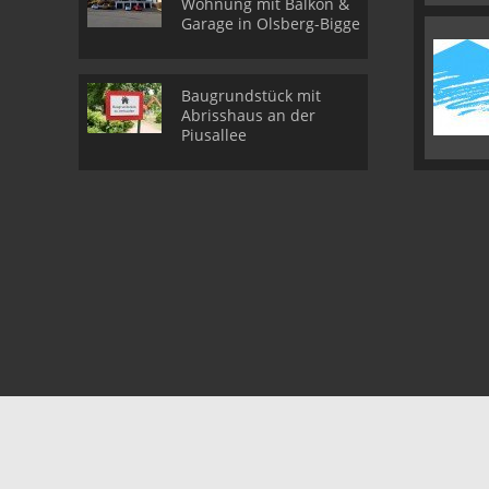
Wohnung mit Balkon &
Garage in Olsberg-Bigge
Baugrundstück mit
Abrisshaus an der
Piusallee
© DE GROOT Immobilien