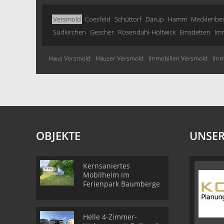
Versmold
Coesfeld
Schüttorf
Darup
Hamm
Mecklenbe
Südkirchen
Gescher
Rosendahl-Holtwick
Emsdetten
Imm
Haus Versmold
Häuser Versmold
Immobilien Versmold
Imm
OBJEKTE
UNSER
Kernsaniertes
Mobilheim im
Ferienpark Baumberge
Helle 4-Zimmer-