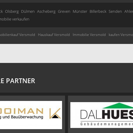
ck
Olsberg
Dülmen
Ascheberg
Greven
Münster
Billerbeck
Senden
Ahle
obilie verkaufen
obilienkauf Versmold
Hauskauf Versmold
Immobilie Versmold
kaufen Versmo
E PARTNER