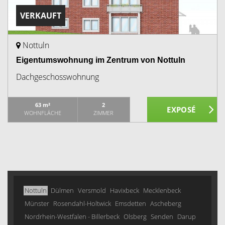
VERKAUFT
Nottuln
Eigentumswohnung im Zentrum von Nottuln
Dachgeschosswohnung
63 m²
2
WOHNFLÄCHE
ZIMMER
Nottuln
Dülmen
Versmold
Havixbeck
Mecklenbeck
Münster
Rosendahl-Holtwick
Emsdetten
Ascheberg
Nordrhein-Westfalen - Billerbeck
Olsberg
Senden
Darup