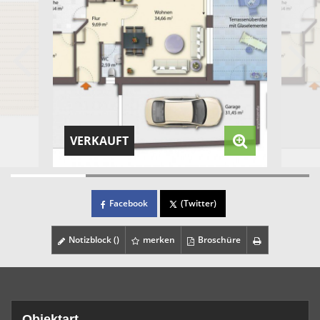
VERKAUFT
Facebook
(Twitter)
Notizblock (
)
merken
Broschüre
Objektart