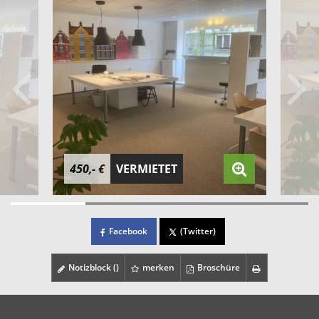
450,- €
VERMIETET
Facebook
(Twitter)
Notizblock (
)
merken
Broschüre